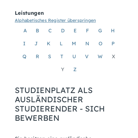
Leistungen
Alphabetisches Register überspringen
A
B
C
D
E
F
G
H
I
J
K
L
M
N
O
P
Q
R
S
T
U
V
W
X
Y
Z
STUDIENPLATZ ALS
AUSLÄNDISCHER
STUDIERENDER - SICH
BEWERBEN