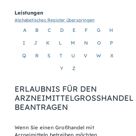
Leistungen
Alphabetisches Register überspringen
A
B
C
D
E
F
G
H
I
J
K
L
M
N
O
P
Q
R
S
T
U
V
W
X
Y
Z
ERLAUBNIS FÜR DEN
ARZNEIMITTELGROSSHANDEL B
EANTRAGEN
Wenn Sie einen Großhandel mit
Arzneimitteln betreiben möchten,