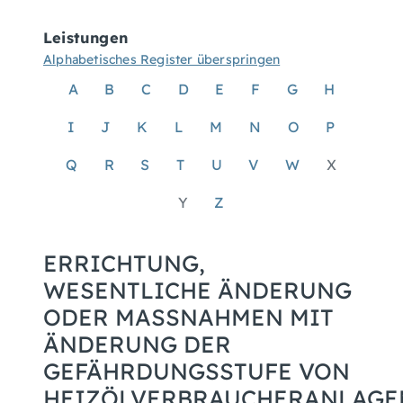
Leistungen
Alphabetisches Register überspringen
A
B
C
D
E
F
G
H
I
J
K
L
M
N
O
P
Q
R
S
T
U
V
W
X
Y
Z
ERRICHTUNG,
WESENTLICHE ÄNDERUNG
ODER MASSNAHMEN MIT Ä
NDERUNG DER G
EFÄHRDUNGSSTUFE VON H
EIZÖLVERBRAUCHERANLAGEN 