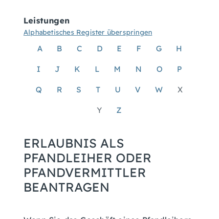
Leistungen
Alphabetisches Register überspringen
A
B
C
D
E
F
G
H
I
J
K
L
M
N
O
P
Q
R
S
T
U
V
W
X
Y
Z
ERLAUBNIS ALS
PFANDLEIHER ODER
PFANDVERMITTLER
BEANTRAGEN