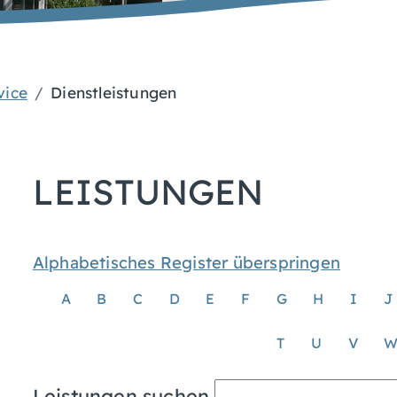
vice
Dienstleistungen
LEISTUNGEN
Alphabetisches Register überspringen
A
B
C
D
E
F
G
H
I
J
T
U
V
Leistungen suchen