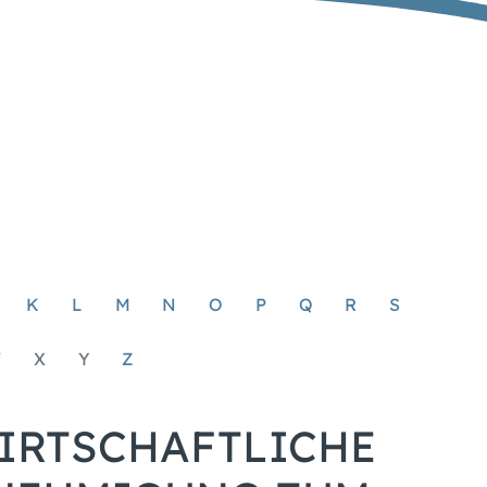
K
L
M
N
O
P
Q
R
S
W
X
Y
Z
IRTSCHAFTLICHE