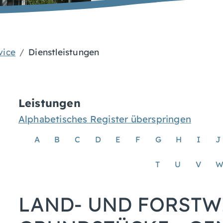
vice
Dienstleistungen
Leistungen
Alphabetisches Register überspringen
A
B
C
D
E
F
G
H
I
J
T
U
V
LAND- UND FORSTW