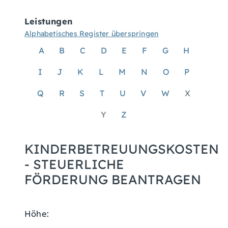
Leistungen
Alphabetisches Register überspringen
A
B
C
D
E
F
G
H
I
J
K
L
M
N
O
P
Q
R
S
T
U
V
W
X
Y
Z
KINDERBETREUUNGSKOSTEN
- STEUERLICHE
FÖRDERUNG BEANTRAGEN
Höhe: