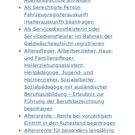
Abendrealschule anmelden
Als berechtigte Person
Fahrzeugregisterauskunft
(Halterauskunft) beantragen
Als Servicedienstleisterin oder
Servicedienstleister im Rahmen der
Geldwäscheaufsicht registrieren
Altenpfleger, Arbeitserzieher, Haus-
und Familienpfleger,
Heilerziehungsassistent,
Heilpädagoge, Jugend- und
Heimerzieher, Sozialarbeiter,
Sozialpädagoge mit ausländischer
Berufsausbildung – Erlaubnis zur
Führung der Berufsbezeichnung
beantragen
Altersrente - Rente bei vorzeitigem
Eintritt in den Ruhestand beantragen
Altersrente für besonders langjährig