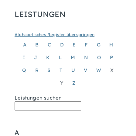
LEISTUNGEN
Alphabetisches Register überspringen
A
B
C
D
E
F
G
H
I
J
K
L
M
N
O
P
Q
R
S
T
U
V
W
X
Y
Z
Leistungen suchen
A