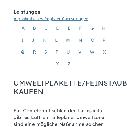
Leistungen
Alphabetisches Register überspringen
A
B
C
D
E
F
G
H
I
J
K
L
M
N
O
P
Q
R
S
T
U
V
W
X
Y
Z
UMWELTPLAKETTE/FEINSTAUB
KAUFEN
Für Gebiete mit schlechter Luftqualität
gibt es Luftreinhaltepläne. Umweltzonen
sind eine mögliche Maßnahme solcher