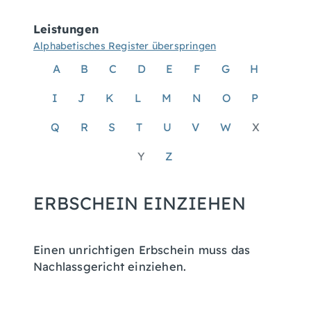
Leistungen
Alphabetisches Register überspringen
A
B
C
D
E
F
G
H
I
J
K
L
M
N
O
P
Q
R
S
T
U
V
W
X
Y
Z
ERBSCHEIN EINZIEHEN
Einen unrichtigen Erbschein muss das
Nachlassgericht einziehen.