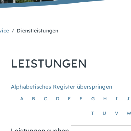
vice
Dienstleistungen
LEISTUNGEN
Alphabetisches Register überspringen
A
B
C
D
E
F
G
H
I
J
T
U
V
Leistungen suchen