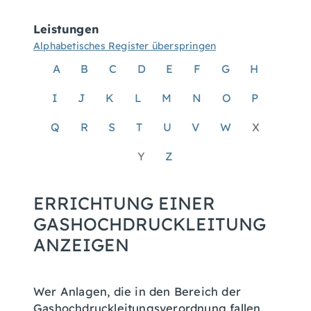
Leistungen
Alphabetisches Register überspringen
A
B
C
D
E
F
G
H
I
J
K
L
M
N
O
P
Q
R
S
T
U
V
W
X
Y
Z
ERRICHTUNG EINER
GASHOCHDRUCKLEITUNG
ANZEIGEN
Wer Anlagen, die in den Bereich der
Gashochdruckleitungsverordnung fallen,