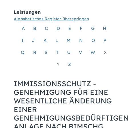
Leistungen
Alphabetisches Register überspringen
A
B
C
D
E
F
G
H
I
J
K
L
M
N
O
P
Q
R
S
T
U
V
W
X
Y
Z
IMMISSIONSSCHUTZ -
GENEHMIGUNG FÜR EINE
WESENTLICHE ÄNDERUNG
EINER
GENEHMIGUNGSBEDÜRFTIGE
ANLAGE NACH BIMSCHG