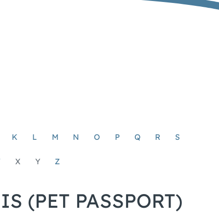
K
L
M
N
O
P
Q
R
S
W
X
Y
Z
S (PET PASSPORT)