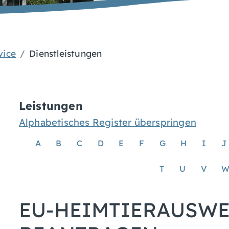
vice
Dienstleistungen
Leistungen
Alphabetisches Register überspringen
A
B
C
D
E
F
G
H
I
J
T
U
V
EU-HEIMTIERAUSWEI