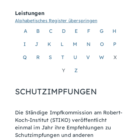
Leistungen
Alphabetisches Register überspringen
A
B
C
D
E
F
G
H
I
J
K
L
M
N
O
P
Q
R
S
T
U
V
W
X
Y
Z
SCHUTZIMPFUNGEN
Die Ständige Impfkommission am Robert-
Koch-Institut (STIKO) veröffentlicht
einmal im Jahr ihre Empfehlungen zu
Schutzimpfungen und anderen