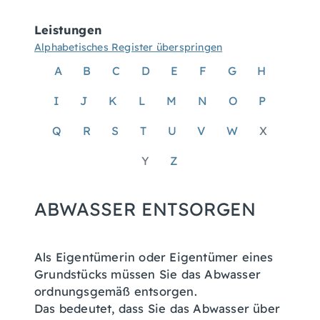
Leistungen
Alphabetisches Register überspringen
A
B
C
D
E
F
G
H
I
J
K
L
M
N
O
P
Q
R
S
T
U
V
W
X
Y
Z
ABWASSER ENTSORGEN
Als Eigentümerin oder Eigentümer eines
Grundstücks müssen Sie das Abwasser
ordnungsgemäß entsorgen.
Das bedeutet, dass Sie das Abwasser über