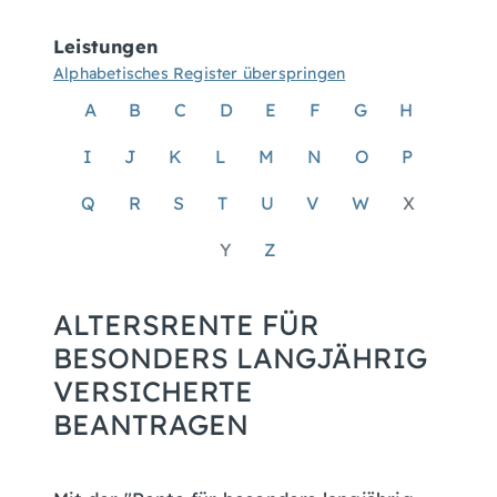
Leistungen
Alphabetisches Register überspringen
A
B
C
D
E
F
G
H
I
J
K
L
M
N
O
P
Q
R
S
T
U
V
W
X
Y
Z
ALTERSRENTE FÜR
BESONDERS LANGJÄHRIG
VERSICHERTE
BEANTRAGEN