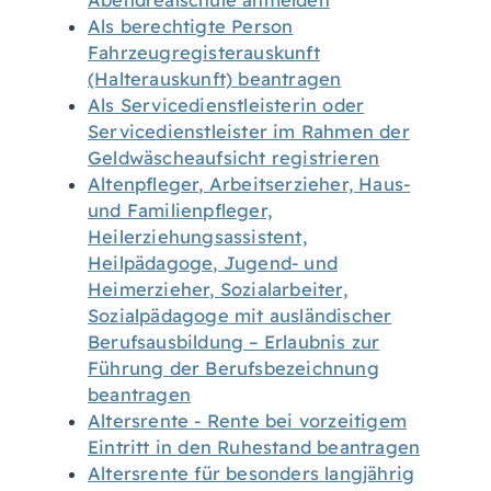
Abendrealschule anmelden
Als berechtigte Person
Fahrzeugregisterauskunft
(Halterauskunft) beantragen
Als Servicedienstleisterin oder
Servicedienstleister im Rahmen der
Geldwäscheaufsicht registrieren
Altenpfleger, Arbeitserzieher, Haus-
und Familienpfleger,
Heilerziehungsassistent,
Heilpädagoge, Jugend- und
Heimerzieher, Sozialarbeiter,
Sozialpädagoge mit ausländischer
Berufsausbildung – Erlaubnis zur
Führung der Berufsbezeichnung
beantragen
Altersrente - Rente bei vorzeitigem
Eintritt in den Ruhestand beantragen
Altersrente für besonders langjährig