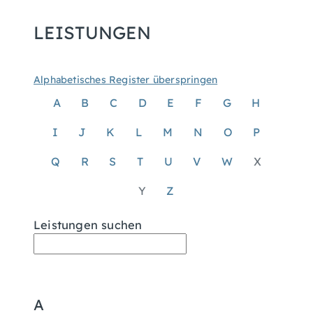
LEISTUNGEN
Alphabetisches Register überspringen
A
B
C
D
E
F
G
H
I
J
K
L
M
N
O
P
Q
R
S
T
U
V
W
X
Y
Z
Leistungen suchen
A