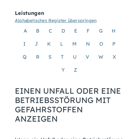
Leistungen
Alphabetisches Register überspringen
A
B
C
D
E
F
G
H
I
J
K
L
M
N
O
P
Q
R
S
T
U
V
W
X
Y
Z
EINEN UNFALL ODER EINE
BETRIEBSSTÖRUNG MIT
GEFAHRSTOFFEN
ANZEIGEN