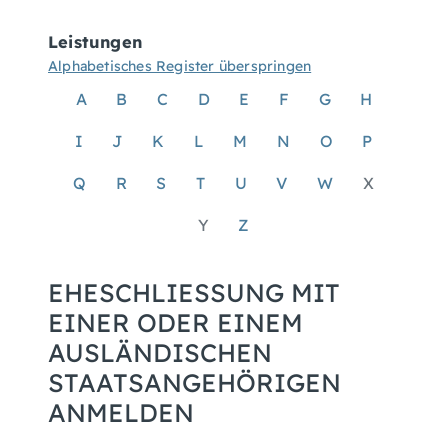
Leistungen
Alphabetisches Register überspringen
A
B
C
D
E
F
G
H
I
J
K
L
M
N
O
P
Q
R
S
T
U
V
W
X
Y
Z
EHESCHLIESSUNG MIT E
INER ODER EINEM A
USLÄNDISCHEN S
TAATSANGEHÖRIGEN A
NMELDEN