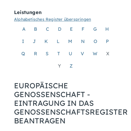
Leistungen
Alphabetisches Register überspringen
A
B
C
D
E
F
G
H
I
J
K
L
M
N
O
P
Q
R
S
T
U
V
W
X
Y
Z
EUROPÄISCHE
GENOSSENSCHAFT -
EINTRAGUNG IN DAS
GENOSSENSCHAFTSREGISTER
BEANTRAGEN