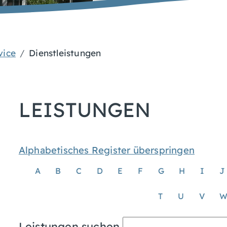
vice
Dienstleistungen
LEISTUNGEN
Alphabetisches Register überspringen
A
B
C
D
E
F
G
H
I
J
T
U
V
Leistungen suchen