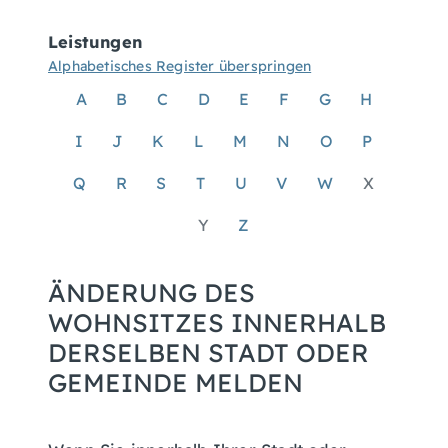
Leistungen
Alphabetisches Register überspringen
A
B
C
D
E
F
G
H
I
J
K
L
M
N
O
P
Q
R
S
T
U
V
W
X
Y
Z
ÄNDERUNG DES
WOHNSITZES INNERHALB
DERSELBEN STADT ODER
GEMEINDE MELDEN