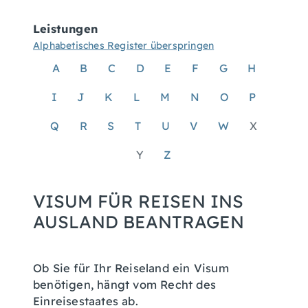
Leistungen
Alphabetisches Register überspringen
A
B
C
D
E
F
G
H
I
J
K
L
M
N
O
P
Q
R
S
T
U
V
W
X
Y
Z
VISUM FÜR REISEN INS
AUSLAND BEANTRAGEN
Ob Sie für Ihr Reiseland ein Visum
benötigen, hängt vom Recht des
Einreisestaates ab.