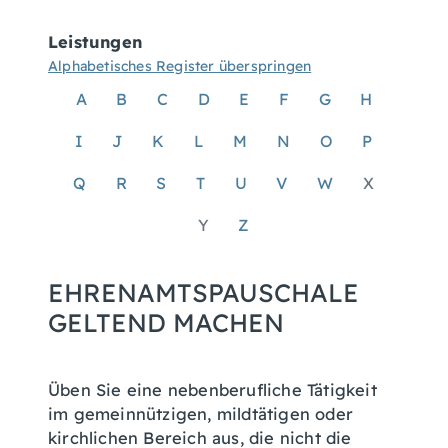
Leistungen
Alphabetisches Register überspringen
A
B
C
D
E
F
G
H
I
J
K
L
M
N
O
P
Q
R
S
T
U
V
W
X
Y
Z
EHRENAMTSPAUSCHALE
GELTEND MACHEN
Üben Sie eine nebenberufliche Tätigkeit
im gemeinnützigen, mildtätigen oder
kirchlichen Bereich aus, die nicht die