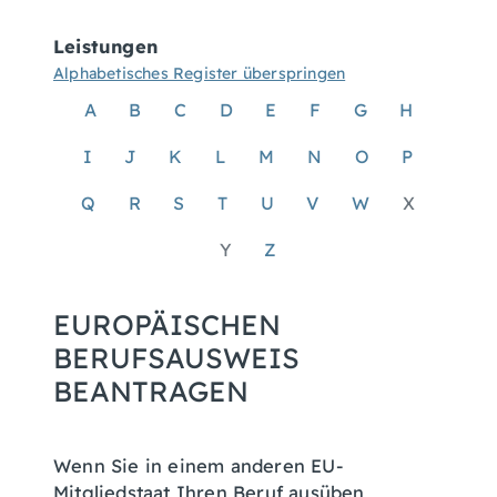
Leistungen
Alphabetisches Register überspringen
A
B
C
D
E
F
G
H
I
J
K
L
M
N
O
P
Q
R
S
T
U
V
W
X
Y
Z
EUROPÄISCHEN
BERUFSAUSWEIS
BEANTRAGEN
Wenn Sie in einem anderen EU-
Mitgliedstaat Ihren Beruf ausüben