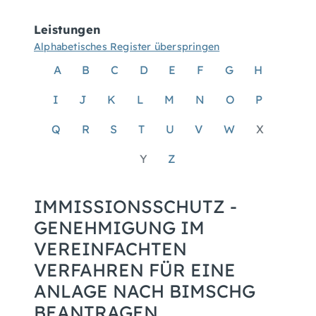
Leistungen
Alphabetisches Register überspringen
A
B
C
D
E
F
G
H
I
J
K
L
M
N
O
P
Q
R
S
T
U
V
W
X
Y
Z
IMMISSIONSSCHUTZ -
GENEHMIGUNG IM
VEREINFACHTEN
VERFAHREN FÜR EINE
ANLAGE NACH BIMSCHG
BEANTRAGEN