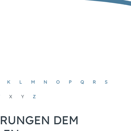
K
L
M
N
O
P
Q
R
S
W
X
Y
Z
ERUNGEN DEM