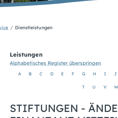
vice
Dienstleistungen
Leistungen
Alphabetisches Register überspringen
A
B
C
D
E
F
G
H
I
J
T
U
V
STIFTUNGEN - ÄND