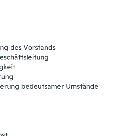
ng des Vorstands
eschäftsleitung
gkeit
tung
euerung bedeutsamer Umstände
st.