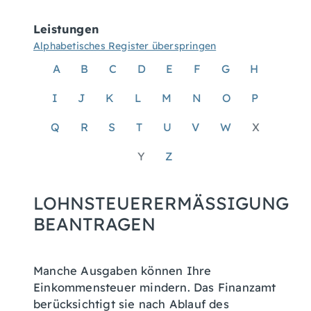
Leistungen
Alphabetisches Register überspringen
A
B
C
D
E
F
G
H
I
J
K
L
M
N
O
P
Q
R
S
T
U
V
W
X
Y
Z
LOHNSTEUERERMÄSSIGUNG B
EANTRAGEN
Manche Ausgaben können Ihre
Einkommensteuer mindern. Das Finanzamt
berücksichtigt sie nach Ablauf des