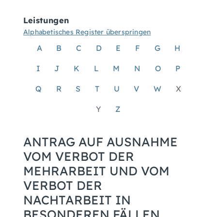
Leistungen
Alphabetisches Register überspringen
A
B
C
D
E
F
G
H
I
J
K
L
M
N
O
P
Q
R
S
T
U
V
W
X
Y
Z
ANTRAG AUF AUSNAHME
VOM VERBOT DER
MEHRARBEIT UND VOM
VERBOT DER
NACHTARBEIT IN
BESONDEREN FÄLLEN,