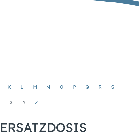
K
L
M
N
O
P
Q
R
S
W
X
Y
Z
 ERSATZDOSIS