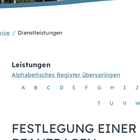
vice
Dienstleistungen
Leistungen
Alphabetisches Register überspringen
A
B
C
D
E
F
G
H
I
J
T
U
V
FESTLEGUNG EINER