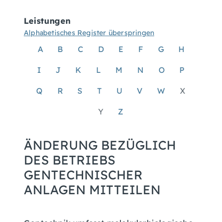
Leistungen
Alphabetisches Register überspringen
A
B
C
D
E
F
G
H
I
J
K
L
M
N
O
P
Q
R
S
T
U
V
W
X
Y
Z
ÄNDERUNG BEZÜGLICH
DES BETRIEBS
GENTECHNISCHER
ANLAGEN MITTEILEN