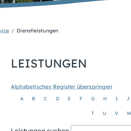
vice
Dienstleistungen
LEISTUNGEN
Alphabetisches Register überspringen
A
B
C
D
E
F
G
H
I
J
T
U
V
Leistungen suchen