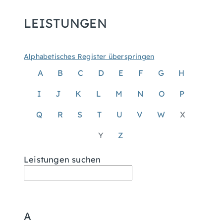
LEISTUNGEN
Alphabetisches Register überspringen
A
B
C
D
E
F
G
H
I
J
K
L
M
N
O
P
Q
R
S
T
U
V
W
X
Y
Z
Leistungen suchen
A