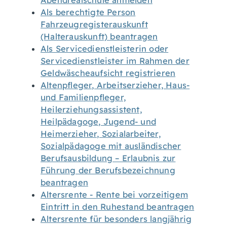
Abendrealschule anmelden
Als berechtigte Person
Fahrzeugregisterauskunft
(Halterauskunft) beantragen
Als Servicedienstleisterin oder
Servicedienstleister im Rahmen der
Geldwäscheaufsicht registrieren
Altenpfleger, Arbeitserzieher, Haus-
und Familienpfleger,
Heilerziehungsassistent,
Heilpädagoge, Jugend- und
Heimerzieher, Sozialarbeiter,
Sozialpädagoge mit ausländischer
Berufsausbildung – Erlaubnis zur
Führung der Berufsbezeichnung
beantragen
Altersrente - Rente bei vorzeitigem
Eintritt in den Ruhestand beantragen
Altersrente für besonders langjährig