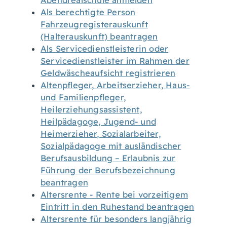
Abendrealschule anmelden
Als berechtigte Person
Fahrzeugregisterauskunft
(Halterauskunft) beantragen
Als Servicedienstleisterin oder
Servicedienstleister im Rahmen der
Geldwäscheaufsicht registrieren
Altenpfleger, Arbeitserzieher, Haus-
und Familienpfleger,
Heilerziehungsassistent,
Heilpädagoge, Jugend- und
Heimerzieher, Sozialarbeiter,
Sozialpädagoge mit ausländischer
Berufsausbildung – Erlaubnis zur
Führung der Berufsbezeichnung
beantragen
Altersrente - Rente bei vorzeitigem
Eintritt in den Ruhestand beantragen
Altersrente für besonders langjährig