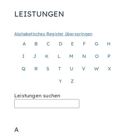
LEISTUNGEN
Alphabetisches Register überspringen
A
B
C
D
E
F
G
H
I
J
K
L
M
N
O
P
Q
R
S
T
U
V
W
X
Y
Z
Leistungen suchen
A