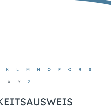
K
L
M
N
O
P
Q
R
S
W
X
Y
Z
KEITSAUSWEIS