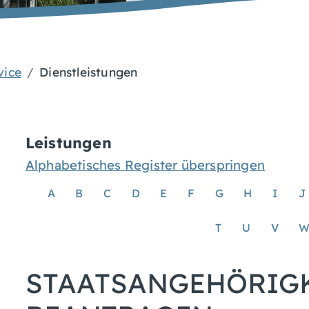
vice
Dienstleistungen
Leistungen
Alphabetisches Register überspringen
A
B
C
D
E
F
G
H
I
J
T
U
V
STAATSANGEHÖRIG