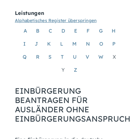
Leistungen
Alphabetisches Register überspringen
A
B
C
D
E
F
G
H
I
J
K
L
M
N
O
P
Q
R
S
T
U
V
W
X
Y
Z
EINBÜRGERUNG
BEANTRAGEN FÜR
AUSLÄNDER OHNE
EINBÜRGERUNGSANSPRUCH