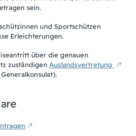
etragen sein.
tschützinnen und Sportschützen
sse Erleichterungen.
iseantritt über die genauen
itz zuständigen
Auslandsvertretung
 Generalkonsulat).
lare
antragen