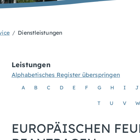
vice
Dienstleistungen
Leistungen
Alphabetisches Register überspringen
A
B
C
D
E
F
G
H
I
J
T
U
V
EUROPÄISCHEN FE