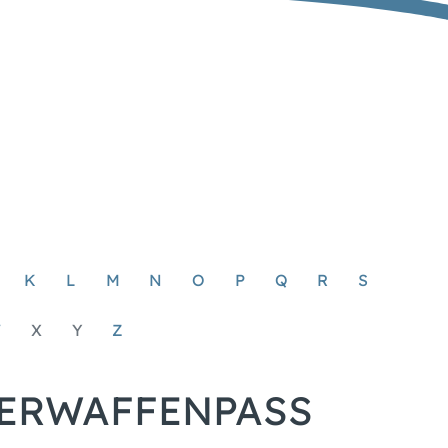
K
L
M
N
O
P
Q
R
S
W
X
Y
Z
UERWAFFENPASS