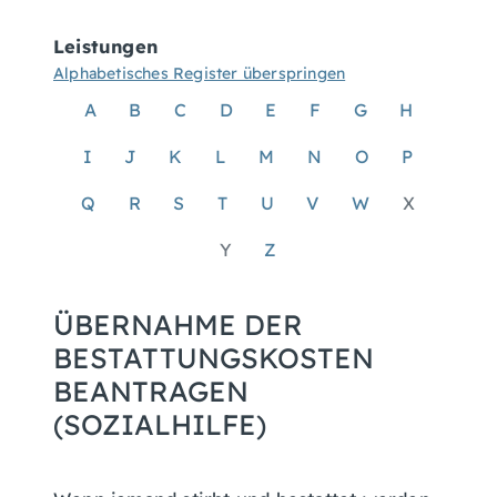
Leistungen
Alphabetisches Register überspringen
A
B
C
D
E
F
G
H
I
J
K
L
M
N
O
P
Q
R
S
T
U
V
W
X
Y
Z
ÜBERNAHME DER
BESTATTUNGSKOSTEN
BEANTRAGEN
(SOZIALHILFE)