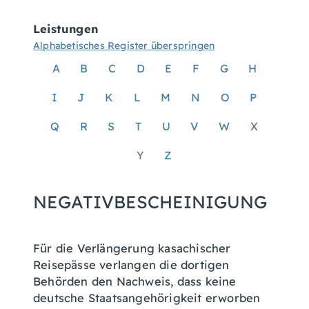
Leistungen
Alphabetisches Register überspringen
A
B
C
D
E
F
G
H
I
J
K
L
M
N
O
P
Q
R
S
T
U
V
W
X
Y
Z
NEGATIVBESCHEINIGUNG
Für die Verlängerung kasachischer
Reisepässe verlangen die dortigen
Behörden den Nachweis, dass keine
deutsche Staatsangehörigkeit erworben