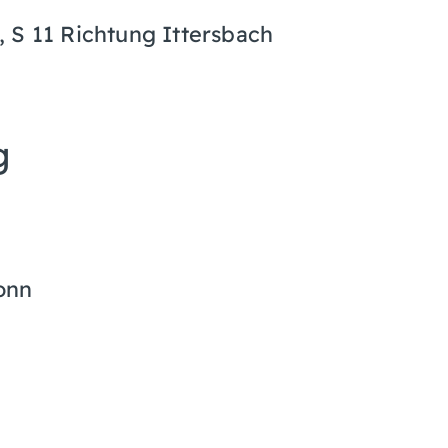
 S 11 Richtung Ittersbach
g
onn