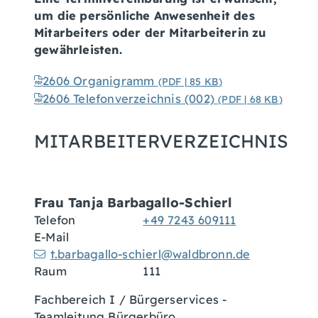
um die persönliche Anwesenheit des
Mitarbeiters oder der Mitarbeiterin zu
gewährleisten.
2606 Organigramm
(PDF | 85
KB
)
2606 Telefonverzeichnis (002)
(PDF | 68
KB
)
MITARBEITERVERZEICHNIS
Frau
Tanja
Barbagallo-Schierl
Telefon
+49 7243 609111
E-Mail
t.barbagallo-schierl@waldbronn.de
Raum
111
Fachbereich I / Bürgerservices -
Teamleitung Bürgerbüro