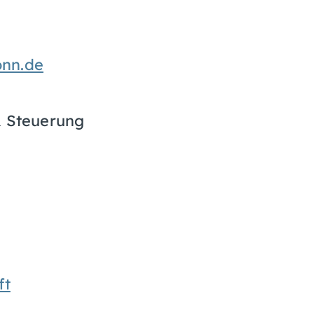
onn.de
& Steuerung
ft