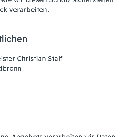
k verarbeiten.
lichen
ter Christian Stalf
ldbronn
ine-Angebots verarbeiten wir Daten