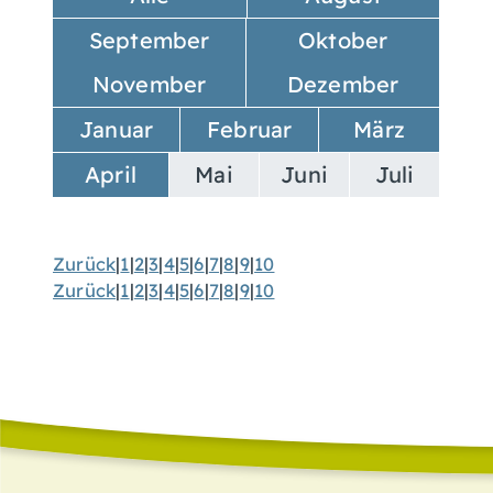
September
Oktober
November
Dezember
Januar
Februar
März
April
Mai
Juni
Juli
Zurück
|
1
|
2
|
3
|
4
|
5
|
6
|
7
|
8
|
9
|
10
Zurück
|
1
|
2
|
3
|
4
|
5
|
6
|
7
|
8
|
9
|
10