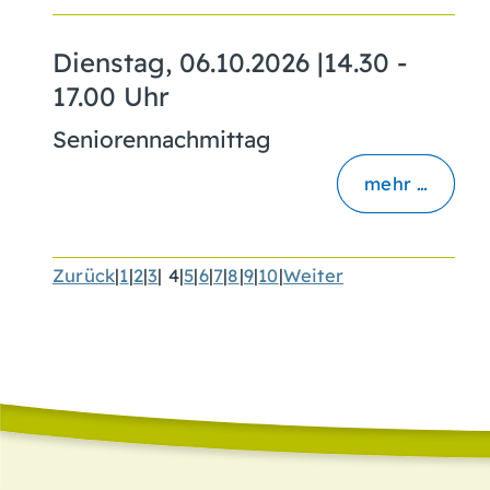
Dienstag, 06.10.2026
|
14.30 -
17.00 Uhr
Seniorennachmittag
mehr …
Zurück
|
1
|
2
|
3
|
4
|
5
|
6
|
7
|
8
|
9
|
10
|
Weiter