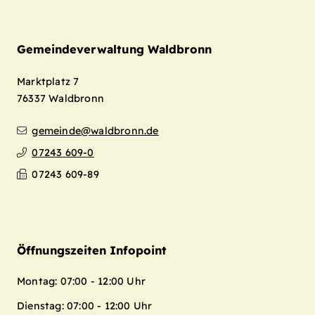
Gemeindeverwaltung Waldbronn
Marktplatz 7
76337
Waldbronn
gemeinde@waldbronn.de
07243 609-0
Leaflet
| Map data ©
OpenStreetMap
07243 609-89
contributors,
CC-BY-SA
+
−
Öffnungszeiten Infopoint
Montag: 07:00 - 12:00 Uhr
Dienstag: 07:00 - 12:00 Uhr