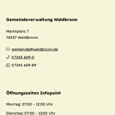
Gemeindeverwaltung Waldbronn
Marktplatz 7
76337
Waldbronn
gemeinde@waldbronn.de
07243 609-0
Leaflet
| Map data ©
OpenStreetMap
07243 609-89
contributors,
CC-BY-SA
+
−
Öffnungszeiten Infopoint
Montag: 07:00 - 12:00 Uhr
Dienstag: 07:00 - 12:00 Uhr