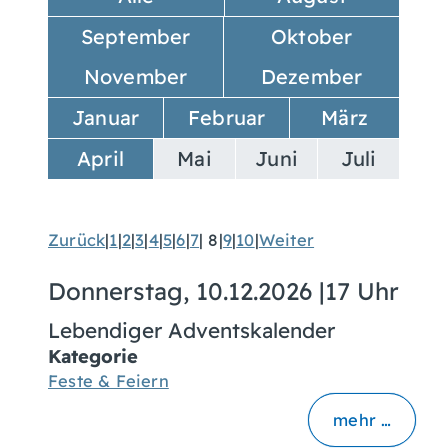
September
Oktober
November
Dezember
Januar
Februar
März
April
Mai
Juni
Juli
Zurück
|
1
|
2
|
3
|
4
|
5
|
6
|
7
|
8
|
9
|
10
|
Weiter
Donnerstag, 10.12.2026
|
17 Uhr
Lebendiger Adventskalender
Kategorie
Feste & Feiern
mehr …