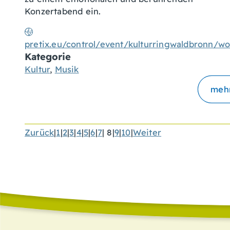
Konzertabend ein.
pretix.eu/control/event/kulturringwaldbronn/wo
Kategorie
Kultur
,
Musik
meh
Zurück
|
1
|
2
|
3
|
4
|
5
|
6
|
7
|
8
|
9
|
10
|
Weiter