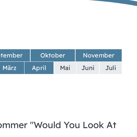
ptember
Oktober
November
März
April
Mai
Juni
Juli
Kommer "Would You Look At