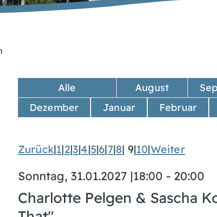
n
Alle
August
Se
Dezember
Januar
Februar
Zurück
|
1
|
2
|
3
|
4
|
5
|
6
|
7
|
8
|
9
|
10
|
Weiter
Sonntag, 31.01.2027
|
18:00 - 20:00
Charlotte Pelgen & Sascha 
That"