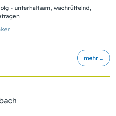
lg - unterhaltsam, wachrüttelnd,
getragen
aker
mehr …
bach