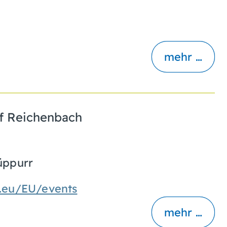
mehr …
f Reichenbach
üppurr
.eu/EU/events
mehr …