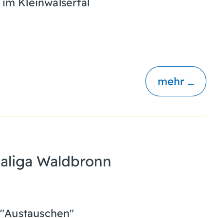
m Kleinwalsertal
mehr …
maliga Waldbronn
 "Austauschen"