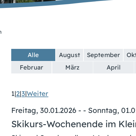
n
Alle
August
September
Ok
Februar
März
April
1
|
2
|
3
|
Weiter
Freitag, 30.01.2026
- -
Sonntag, 01.0
Skikurs-Wochenende im Klei