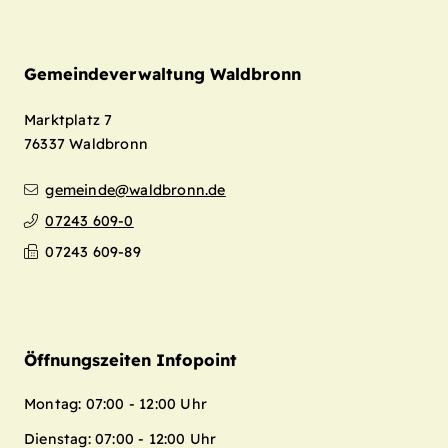
Gemeindeverwaltung Waldbronn
Marktplatz 7
76337
Waldbronn
gemeinde@waldbronn.de
07243 609-0
Leaflet
| Map data ©
OpenStreetMap
07243 609-89
contributors,
CC-BY-SA
+
−
Öffnungszeiten Infopoint
Montag: 07:00 - 12:00 Uhr
Dienstag: 07:00 - 12:00 Uhr