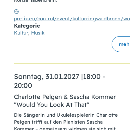
pretix.eu/control/event/kulturringwaldbronn/wo
Kategorie
Kultur
,
Musik
meh
Sonntag, 31.01.2027
|
18:00 -
20:00
Charlotte Pelgen & Sascha Kommer
"Would You Look At That"
Die Sängerin und Ukulelespielerin Charlotte
Pelgen trifft auf den Pianisten Sascha
Kommer – gemeinsam widmen sie sich mit